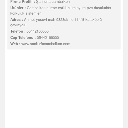
Firma Profili :
Şanlıurfa cambalkon
Ürünler :
Cambalkon sürme eşikli alüminyum pvc duşakabin
korkuluk sistemleri
Adres :
Ahmet yesevi mah 9823sk no 114/B karaköprü
çevreyolu
Telefon :
05442166000
Cep Telefonu :
05442166000
Web :
www.sanliurfacambalkon.com