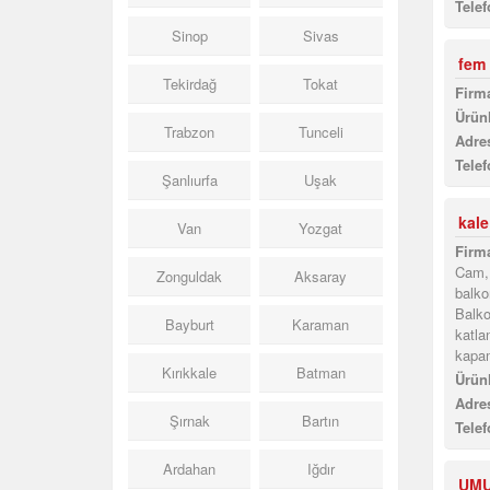
Telef
Sinop
Sivas
fem 
Tekirdağ
Tokat
Firma
Ürünl
Trabzon
Tunceli
Adres
Telef
Şanlıurfa
Uşak
kal
Van
Yozgat
Firma
Cam, 
Zonguldak
Aksaray
balko
Balko
Bayburt
Karaman
katla
kapam
Kırıkkale
Batman
Ürünl
Adres
Şırnak
Bartın
Telef
Ardahan
Iğdır
UMU