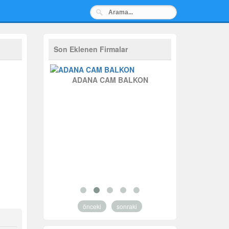
Son Eklenen Firmalar
M BALKON
ADANA CAM BALKON
AB Krist
önceki
sonraki