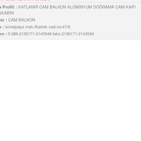
 Profili :
KATLANIR CAM BALKON ALÜMİNYUM DOĞRAMA CAM KAPI
AKABİN
er :
CAM BALKON
 :
ismetpaşa mah.Atatürk cad.no:47/6
on :
0-286-2136171-2143548-faks:2136171-2143549