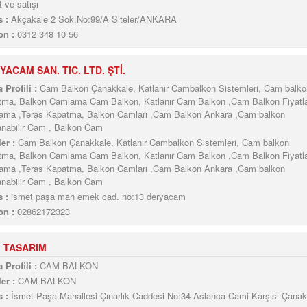
t ve satışı
 :
Akçakale 2 Sok.No:99/A Siteler/ANKARA
on :
0312 348 10 56
YACAM SAN. TIC. LTD. ŞTİ.
 Profili :
Cam Balkon Çanakkale, Katlanır Cambalkon Sistemleri, Cam balko
ma, Balkon Camlama Cam Balkon, Katlanır Cam Balkon ,Cam Balkon Fiyatla
ma ,Teras Kapatma, Balkon Camları ,Cam Balkon Ankara ,Cam balkon
anabilir Cam , Balkon Cam
er :
Cam Balkon Çanakkale, Katlanır Cambalkon Sistemleri, Cam balkon
ma, Balkon Camlama Cam Balkon, Katlanır Cam Balkon ,Cam Balkon Fiyatla
ma ,Teras Kapatma, Balkon Camları ,Cam Balkon Ankara ,Cam balkon
anabilir Cam , Balkon Cam
 :
ismet paşa mah emek cad. no:13 deryacam
on :
02862172323
 TASARIM
 Profili :
CAM BALKON
er :
CAM BALKON
 :
İsmet Paşa Mahallesi Çınarlık Caddesi No:34 Aslanca Cami Karşısı Çanak