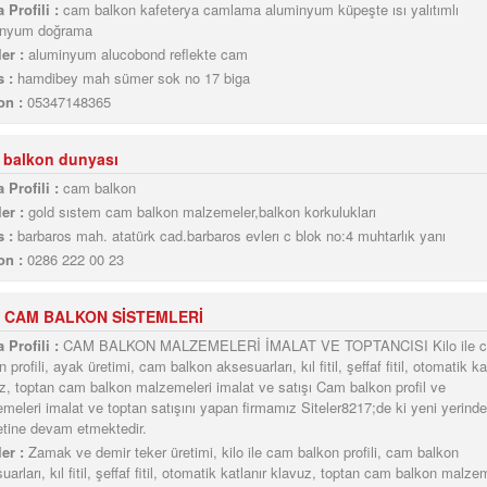
 Profili :
cam balkon kafeterya camlama aluminyum küpeşte ısı yalıtımlı
inyum doğrama
er :
aluminyum alucobond reflekte cam
 :
hamdibey mah sümer sok no 17 biga
on :
05347148365
 balkon dunyası
 Profili :
cam balkon
er :
gold sıstem cam balkon malzemeler,balkon korkulukları
 :
barbaros mah. atatürk cad.barbaros evlerı c blok no:4 muhtarlık yanı
on :
0286 222 00 23
 CAM BALKON SİSTEMLERİ
 Profili :
CAM BALKON MALZEMELERİ İMALAT VE TOPTANCISI Kilo ile 
 profili, ayak üretimi, cam balkon aksesuarları, kıl fitil, şeffaf fitil, otomatik ka
z, toptan cam balkon malzemeleri imalat ve satışı Cam balkon profil ve
meleri imalat ve toptan satışını yapan firmamız Siteler8217;de ki yeni yerinde
tine devam etmektedir.
er :
Zamak ve demir teker üretimi, kilo ile cam balkon profili, cam balkon
arları, kıl fitil, şeffaf fitil, otomatik katlanır klavuz, toptan cam balkon malze