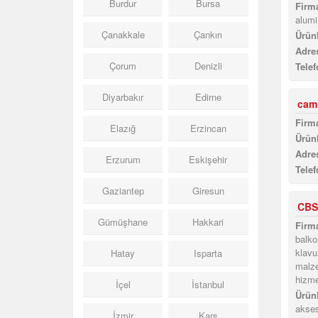
Burdur
Bursa
Firma
alum
Çanakkale
Çankırı
Ürünl
Adres
Çorum
Denizli
Telef
Diyarbakır
Edirne
cam
Firma
Elazığ
Erzincan
Ürünl
Adres
Erzurum
Eskişehir
Telef
Gaziantep
Giresun
CBS
Gümüşhane
Hakkari
Firma
balkon
klavu
Hatay
Isparta
malze
hizme
İçel
İstanbul
Ürünl
aksesu
İzmir
Kars