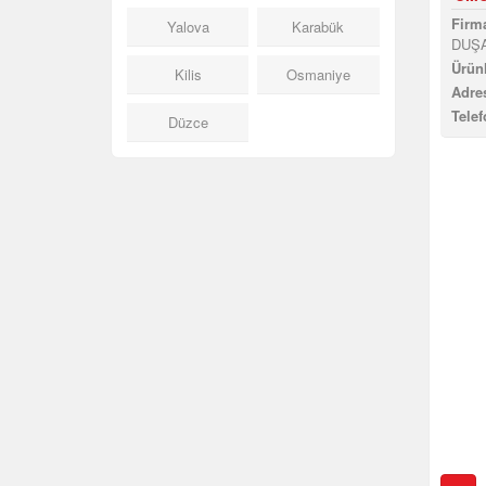
Firma
Yalova
Karabük
DUŞ
Ürünl
Kilis
Osmaniye
Adres
Telef
Düzce