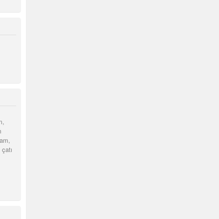
m,
m
cam,
 çatı