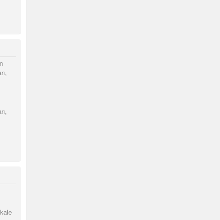
n
rı,
rı,
kale