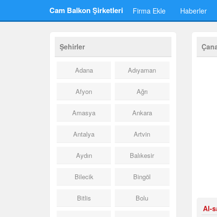
Cam Balkon Şirketleri
Firma Ekle
Haberler
Şehirler
Çana
Adana
Adıyaman
Afyon
Ağrı
Amasya
Ankara
Antalya
Artvin
Aydın
Balıkesir
Bilecik
Bingöl
Bitlis
Bolu
Al-s