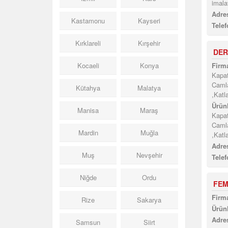
imala
Adres
Kastamonu
Kayseri
Telef
Kırklareli
Kırşehir
DER
Kocaeli
Konya
Firma
Kapat
Camla
Kütahya
Malatya
,Katl
Ürünl
Manisa
Maraş
Kapat
Camla
Mardin
Muğla
,Katl
Adres
Muş
Nevşehir
Telef
Niğde
Ordu
FEM
Firma
Rize
Sakarya
Ürünl
Adres
Samsun
Siirt