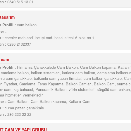
on :
0549 515 13 21
tasarım
 Profili :
cam balkon
er :
 :
esenler mah.abdi ipekçi cad. hazal sitesi A blok no 1
on :
0286 2132337
e cam
 Profili :
Firmamız Çanakkalede Cam Balkon, Cam Balkon kapama, Katlanır
camlama balkon, balkon sistemleri, katlanır cam balkon, camalama balkonu
nlu cam çanakkale, balkonlu cam yapan firmalar, cam balkon çanakkale, Ca
n Fiyatları, Camlama, Teras Kapatma, Balkon Camları, Balkon Cam, sürme 
nır cam, kış bahcesi, Panoramik Balkon, vitrin sistemleri, sürgülü cam balkon,
a hizmetleri vermektedir.
er :
Cam Balkon, Cam Balkon kapama, Katlanır Cam
 :
cuma pazarı çanakkale
on :
286 222 22 22
T CAM VE YAPI GRUBU