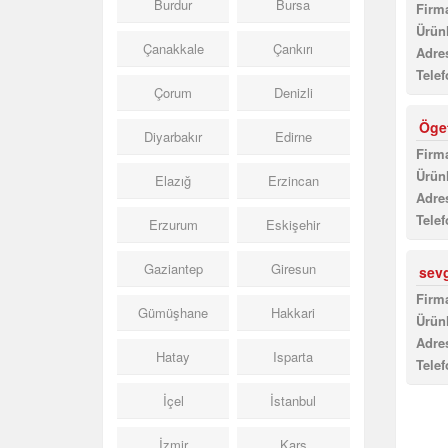
Burdur
Bursa
Firma
Ürünl
Çanakkale
Çankırı
Adres
Telef
Çorum
Denizli
Öge
Diyarbakır
Edirne
Firma
Ürünl
Elazığ
Erzincan
Adres
Telef
Erzurum
Eskişehir
Gaziantep
Giresun
sev
Firma
Gümüşhane
Hakkari
Ürünl
Adres
Hatay
Isparta
Telef
İçel
İstanbul
İzmir
Kars