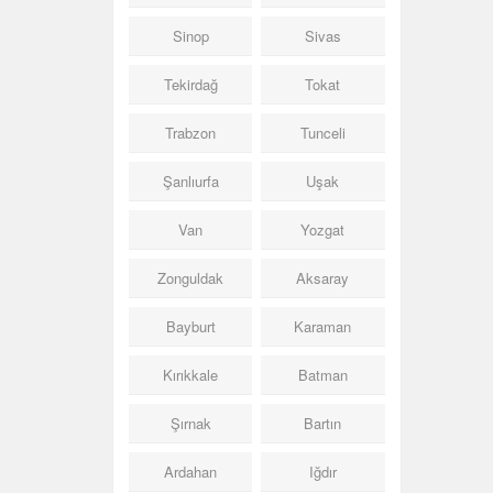
Sinop
Sivas
Tekirdağ
Tokat
Trabzon
Tunceli
Şanlıurfa
Uşak
Van
Yozgat
Zonguldak
Aksaray
Bayburt
Karaman
Kırıkkale
Batman
Şırnak
Bartın
Ardahan
Iğdır