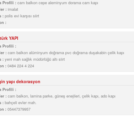
 Profili :
cam balkon cepe aleminyum dorama cam kapı
er :
imalat
 :
polis evi karşısı siirt
on :
türk YAPI
 Profili :
er :
cam balkon alüminyum doğrama pvc doğrama duşakabin çelik kapı
 :
yeni mah sağlık müdürlüğü altı siirt
on :
0484 224 4 224
gin yapı dekorasyon
 Profili :
er :
cam balkon, lamina parke, güneş enejileri, çelik kapı, ado kapı
 :
bahçeli evler mah.
on :
05447379957