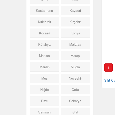
Kastamonu
Kayseri
Kırklareli
Kırşehir
Kocaeli
Konya
Kütahya
Malatya
Manisa
Maraş
Mardin
Muğla
1
Muş
Nevşehir
Siirt C
Niğde
Ordu
Rize
Sakarya
Samsun
Siirt