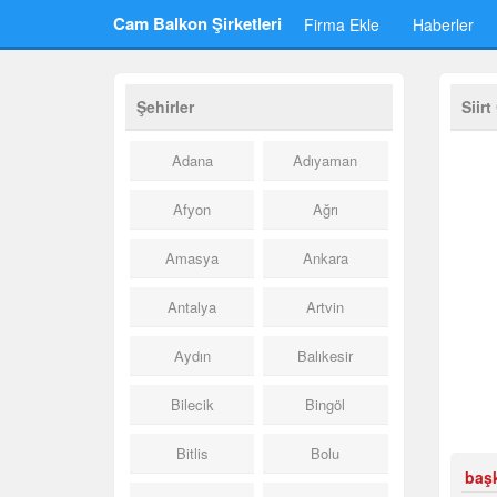
Cam Balkon Şirketleri
Firma Ekle
Haberler
Şehirler
Siir
Adana
Adıyaman
Afyon
Ağrı
Amasya
Ankara
Antalya
Artvin
Aydın
Balıkesir
Bilecik
Bingöl
Bitlis
Bolu
baş