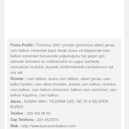
Firma Profili :
Firmamız 2001 yılından günümüze albert genau
cam balkon sistemleri bayii olarak bursa ve bölgesinde cam
balkon sistemleri konusunda yoğunluğunu her geçen gün
artırarak hizmetini en mükkemelini en uygun şartlarda
sunmaktan mutluluk duyarak sürdürmektedir.cambalkonun adı
soy adı.
Ürünler :
cam balkon, bursa cam balkon, albert genau, cam
balko fiyatları, cam alkon firmaları, ankara cam balkon, istanbul
cam balkon, cam balkon sistemleri, balkon cam sistemleri, cam
balkon kapatma, cam balkon.
Adres :
KONAK MAH. YILDIRIM CAD. NO 70 A NİLÜFER
BURSA
Telefon :
224 452 99 60
Cep Telefonu :
224 4523574
Web :
http://www.bursacambalkon.com